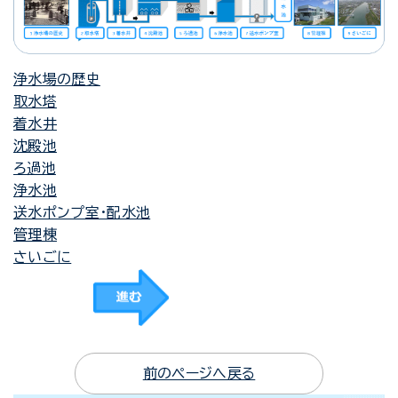
浄水場の歴史
取水塔
着水井
沈殿池
ろ過池
浄水池
送水ポンプ室・配水池
管理棟
さいごに
前のページへ戻る