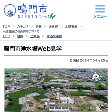
メニュー
TOP
カテゴリ
分野
企業局
水道事業
水道施設の管理等について
TOP
組織
企業局
水道事業課
鳴門市浄水場Web見学
公開日 2024年04月25日