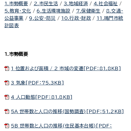
1.市勢概要
/
2.市民生活
/
3.地域経済
/
4.社会福祉
/
5.教育・文化
/
6.生活環境施設
/
7.保健衛生
/
8.交通・
公益事業
/
9.公安・防災
/
10.行政・財政
/
11.鳴門市統
計図表
1.市勢概要
1 位置および面積 / 2 市域の変遷[PDF：81.8KB]
3 気象[PDF：75.3KB]
4 人口動態[PDF：81.8KB]
5A 世帯数と人口の推移(国勢調査)[PDF：51.2KB]
5B 世帯数と人口の推移(住民基本台帳)[PDF：