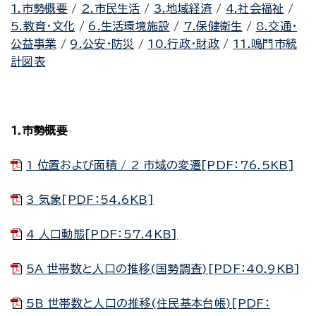
1.市勢概要
/
2.市民生活
/
3.地域経済
/
4.社会福祉
/
5.教育・文化
/
6.生活環境施設
/
7.保健衛生
/
8.交通・
公益事業
/
9.公安・防災
/
10.行政・財政
/
11.鳴門市統
計図表
1.市勢概要
1 位置および面積 / 2 市域の変遷[PDF：76.5KB]
3 気象[PDF：54.6KB]
4 人口動態[PDF：57.4KB]
5A 世帯数と人口の推移(国勢調査)[PDF：40.9KB]
5B 世帯数と人口の推移(住民基本台帳)[PDF：