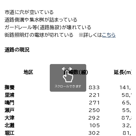
市道に穴が空いている
道路側溝や集水桝が詰まっている
ガードレール等(道路施設)が壊れている
街路照明灯の電球が切れている ※詳しくは
こちら
道路の現況
地区
路線数(線)
延長(m)
スクロールできます
撫養
833
141,5
里浦
221
58,7
鳴門
271
65,6
瀬戸
250
55,4
大津
292
87,8
北灘
105
32,3
堀江
302
81,9