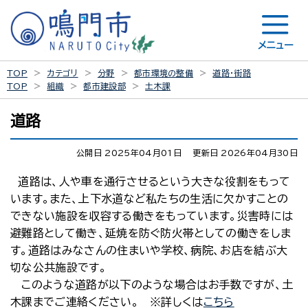
メニュー
TOP
カテゴリ
分野
都市環境の整備
道路・街路
TOP
組織
都市建設部
土木課
道路
公開日 2025年04月01日
更新日 2026年04月30日
道路は、人や車を通行させるという大きな役割をもって
います。また、上下水道など私たちの生活に欠かすことの
できない施設を収容する働きをもっています。災害時には
避難路として働き、延焼を防ぐ防火帯としての働きをしま
す。道路はみなさんの住まいや学校、病院、お店を結ぶ大
切な公共施設です。
このような道路が以下のような場合はお手数ですが、土
木課までご連絡ください。 ※詳しくは
こちら