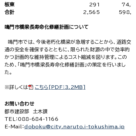
板東
291
74,5
合計
2,565
598,1
鳴門市橋梁長寿命化修繕計画について
鳴門市では、今後老朽化橋梁が急増することから、道路交
通の安全を確保するとともに、限られた財源の中で効率的
かつ計画的な維持管理によるコスト縮減を図ります。この
ため、「鳴門市橋梁長寿命化修繕計画」の策定を行いまし
た。
※詳しくは
こちら[PDF：3.2MB]
お問い合わせ
都市建設部 土木課
TEL
：088-684-1166
E-Mail
：
doboku@city.naruto.i-tokushima.jp