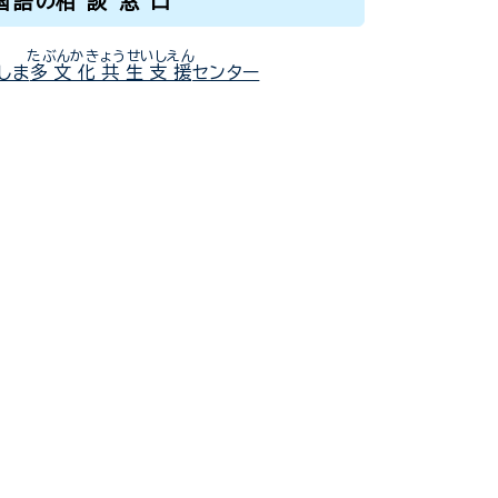
国語
の
相談窓口
たぶんかきょうせいしえん
しま
多文化共生支援
センター