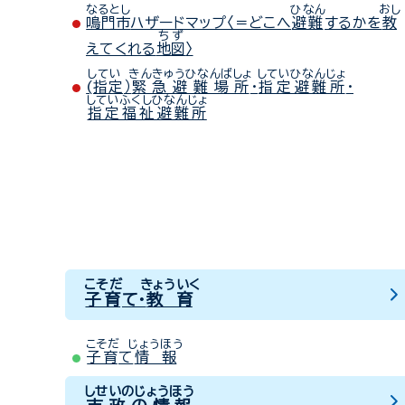
なるとし
ひなん
おし
鳴門市
ハザードマップ〈＝どこへ
避難
するかを
教
ちず
えてくれる
地図
〉
してい
きんきゅうひなんばしょ
していひなんじょ
(指定
）
緊急避難場所
・
指定避難所
・
していふくしひなんじょ
指定福祉避難所
こそだ
きょういく
子育
て・
教育
こそだ
じょうほう
子育
て
情報
しせいのじょうほう