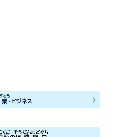
ぎょう
業
・ビジネス
こくご
そうだんまどぐち