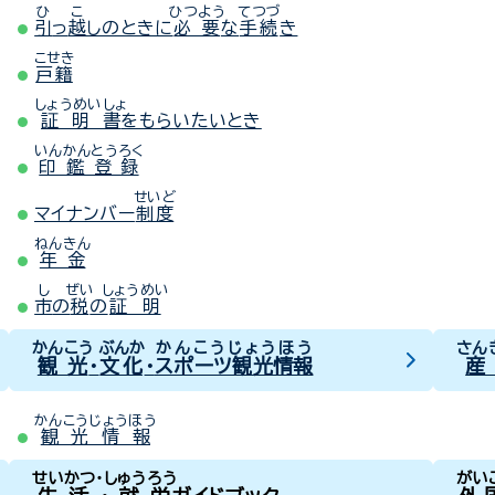
ひ
こ
ひつよう
てつづ
引
っ
越
しのときに
必要
な
手続
き
こせき
戸籍
しょうめいしょ
証明書
をもらいたいとき
いんかんとうろく
印鑑登録
せいど
マイナンバー
制度
ねんきん
年金
し
ぜい
しょうめい
市
の
税
の
証明
かんこう
ぶんか
かんこうじょうほう
さん
観光
・
文化
・
スポーツ観光情報
産
かんこうじょうほう
観光情報
せいかつ・しゅうろう
がい