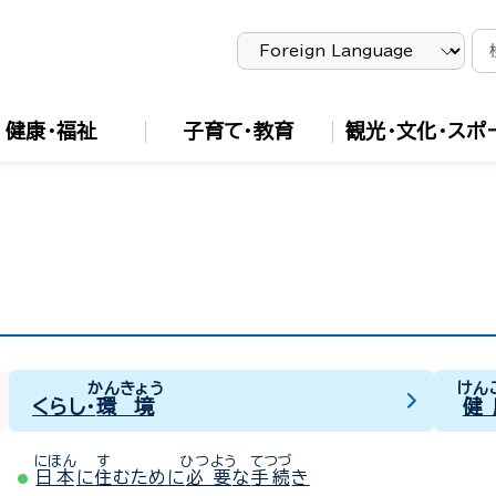
健康・福祉
子育て・教育
観光・文化・スポ
かんきょう
けん
くらし・
環境
健
にほん
す
ひつよう
てつづ
日本
に
住
むために
必要
な
手続
き