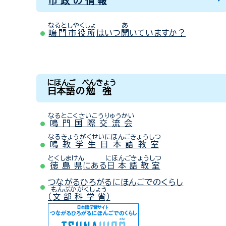
市政の情報
なるとしやくしょ
あ
鳴門市役所
はいつ
開
いていますか？
にほんご
べんきょう
日本語
の
勉強
なるとこくさいこうりゅうかい
鳴門国際交流会
なるきょうがくせいにほんごきょうしつ
鳴教学生日本語教室
とくしまけん
にほんごきょうしつ
徳島県
にある
日本語教室
つながるひろがるにほんごでのくらし
もんぶかがくしょう
（
文部科学省
）