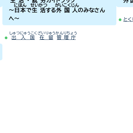
生活・就労
ガイドブック
外
にほん
せいかつ
がいこくじん
～
日本
で
生活
する
外国人
のみなさん
へ～
とく
しゅつにゅうこく
ざいりゅう
かんりちょう
出入国
在留
管理庁