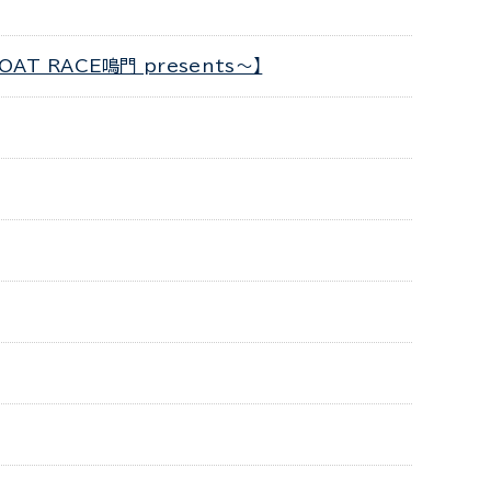
 RACE鳴門 presents～】