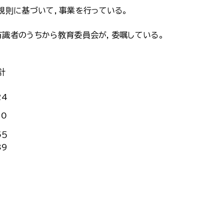
規則に基づいて，事業を行っている。
有識者のうちから教育委員会が，委嘱している。
計
24
10
5５
89