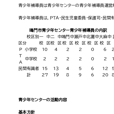
青少年補導員は青少年センターの青少年補導員運営
青少年補導員は，ＰＴＡ・民生児童委員・保護司・民間
鳴門市青少年センター青少年補導員の内訳
校区別
一 中
二 中
鳴門中
瀬戸中
北灘中
大麻中
区分
校 区
校 区
校 区
校 区
校 区
校 区
P
小学校
10
4
2
2
0
6
T
中学校
2
2
2
2
0
2
A
民間有識者
15
1３
4
5
6
12
計
27
1９
8
9
6
20
青少年センターの活動内容
基本方針