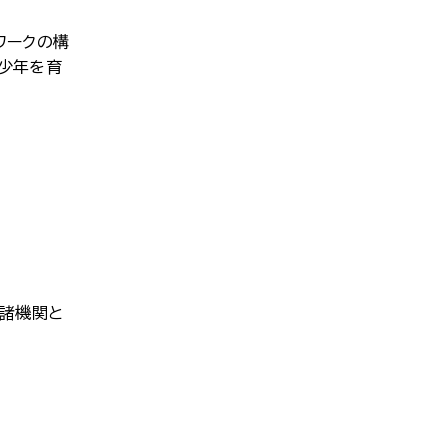
ワークの構
少年を育
諸機関と