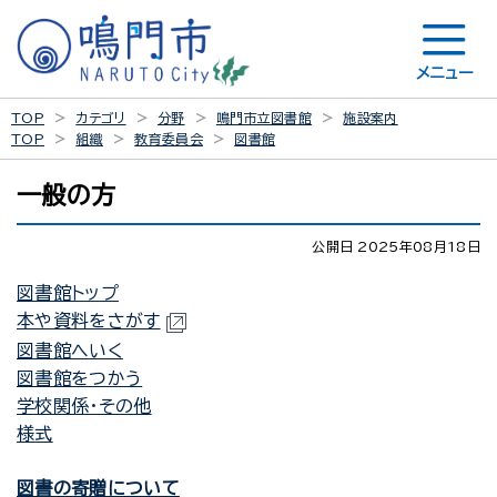
メニュー
TOP
カテゴリ
分野
鳴門市立図書館
施設案内
TOP
組織
教育委員会
図書館
一般の方
公開日 2025年08月18日
図書館トップ
本や資料をさがす
図書館へいく
図書館をつかう
学校関係・その他
様式
図書の寄贈について