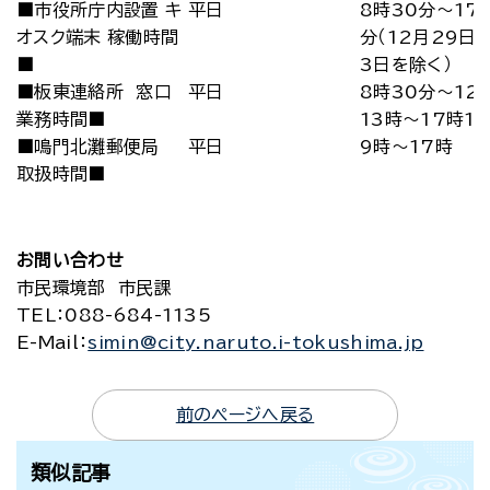
■市役所庁内設置 キ
平日
8時30分～17
オスク端末 稼働時間
分（12月29日
■
3日を除く）
■板東連絡所 窓口
平日
8時30分～12
業務時間■
13時～17時1
■鳴門北灘郵便局
平日
9時～17時
取扱時間■
お問い合わせ
市民環境部 市民課
TEL
：088-684-1135
E-Mail
：
simin@city.naruto.i-tokushima.jp
前のページへ戻る
類似記事