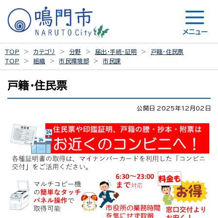
メニュー
TOP
カテゴリ
分野
届出・手続・証明
戸籍・住民票
TOP
組織
市民環境部
市民課
戸籍・住民票
公開日 2025年12月02日