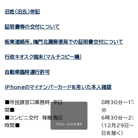
旧姓（旧氏）併記
証明書等の交付について
板東連絡所、鳴門北灘郵便局での証明書交付について
行政キオスク端末（マルチコピー機）
自動車臨時運行許可
iPhoneのマイナンバーカードを用いた本人確認
■市民課窓口業務時
平日
8時30分～17
間■
分
■コンビニ交付 稼働
毎日
6時30分～23
スクロールできます
時間■
（12月29日～
日を除く）