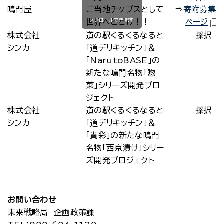
鳴門屋
ご当地チップスとして
⇒
寄附募集
スクロールできます
世界へとどけ！！
ページ
株式会社
道の駅くるくるなると
採択
シンカ
「道デリキッチン」＆
「NarutoBASE」の
新たな鳴門名物「惣
菜」シリーズ開発プロ
ジェクト
株式会社
道の駅くるくるなると
採択
シンカ
「道デリキッチン」＆
「貴彩」の新たな鳴門
名物「西京漬け」シリー
ズ開発プロジェクト
お問い合わせ
未来戦略局 企画政策課