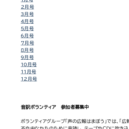
2月号
3月号
4月号
5月号
6月号
7月号
8月号
9月号
10月号
11月号
12月号
音訳ボランティア 参加者募集中
ボランティアグループ「声の広報はまぼう」では、「広
不自由なかたのために音読し、テープやＣＤに吹き