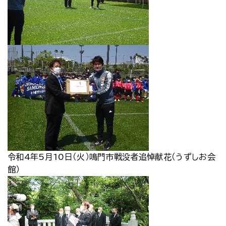
令和4年5月10日（火）鳴門市戦没者追悼献花（うずしお会
館）