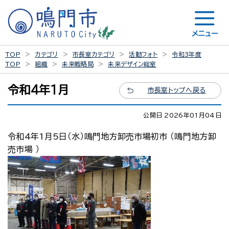
メニュー
TOP
カテゴリ
市長室カテゴリ
活動フォト
令和3年度
TOP
組織
未来戦略局
未来デザイン総室
令和4年1月
市長室トップへ戻る
公開日 2026年01月04日
令和4年1月5日（水）鳴門地方卸売市場初市 （鳴門地方卸
売市場 ）