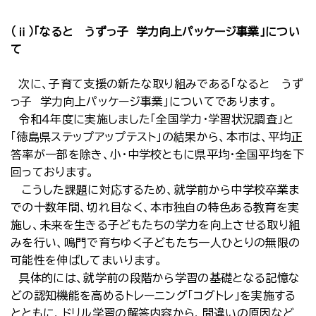
（ⅱ）「なると うずっ子 学力向上パッケージ事業」につい
て
次に、子育て支援の新たな取り組みである「なると うず
っ子 学力向上パッケージ事業」についてであります。
令和４年度に実施しました「全国学力・学習状況調査」と
「徳島県ステップアップテスト」の結果から、本市は、平均正
答率が一部を除き、小・中学校ともに県平均・全国平均を下
回っております。
こうした課題に対応するため、就学前から中学校卒業ま
での十数年間、切れ目なく、本市独自の特色ある教育を実
施し、未来を生きる子どもたちの学力を向上させる取り組
みを行い、鳴門で育ちゆく子どもたち一人ひとりの無限の
可能性を伸ばしてまいります。
具体的には、就学前の段階から学習の基礎となる記憶な
どの認知機能を高めるトレーニング「コグトレ」を実施する
とともに、ドリル学習の解答内容から、間違いの原因など