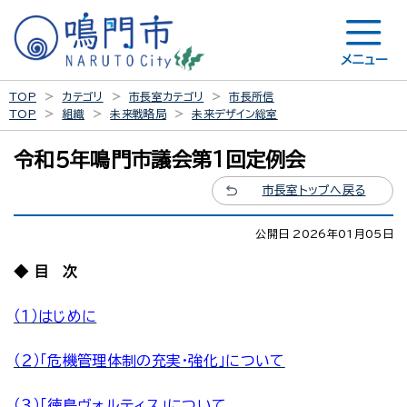
メニュー
TOP
カテゴリ
市長室カテゴリ
市長所信
TOP
組織
未来戦略局
未来デザイン総室
令和５年鳴門市議会第１回定例会
市長室トップへ戻る
公開日 2026年01月05日
◆ 目 次
（１）はじめに
（２）「危機管理体制の充実・強化」について
（３）「徳島ヴォルティス」について