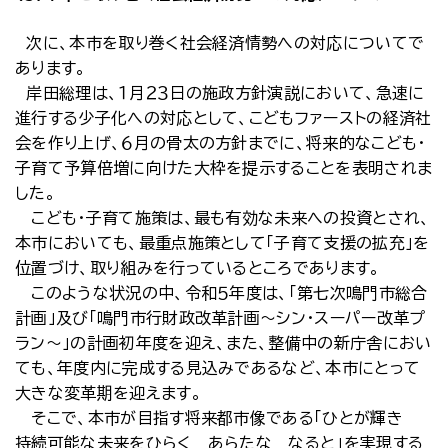
次に、本市を取り巻く社会経済情勢への対応についてで
あります。
岸田総理は、１月２３日の施政方針演説において、急速に
進行する少子化への対応として、こどもファーストの経済社
会を作り上げ、６月の骨太の方針までに、将来的なこども・
子育て予算倍増に向けた大枠を提示することを表明されま
した。
こども・子育て施策は、最も有効な未来への投資とされ、
本市においても、最重点施策として「子育て支援の拡充」を
位置づけ、取り組みを行っているところであります。
このような状況の中、令和５年度は、「第七次鳴門市総合
計画」及び「鳴門市行財政改革計画～シン・スーパー改革プ
ラン～」の計画初年度を迎え、また、整備中の新庁舎におい
ても、年度内に完成する見込みであるなど、本市にとって
大きな変革期を迎えます。
そこで、本市が目指す将来都市像である「ひとが輝き
持続可能な未来をひらく あらたな なると」を実現する