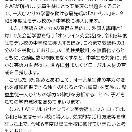
をＡＩが解析し、児童生徒にとって最適な出題をすること
で、一人ひとりの学習を助ける最先端の「ＡＩドリル」を、令
和５年度はモデル校の小中学校に導入します。
また、「英語を話す力」の習得を目的に、外国人講師と１
対１で英会話学習を行う「オンライン英会話」を、令和５年度
はモデル校の中学校に導入するほか、これまで受験料の３
分の１を補助しておりました「英検受験料」を無償化すると
ともに、受験回数の制限をなくすなど、中学生を対象に、確
かな英語力を習得し、世界に羽ばたくグローバル人材の育
成を目指します。
こうした取り組みとあわせて、同一児童生徒の学力の変
化を継続把握できる独自の「なると学力調査」を実施し、児
童生徒一人ひとりの学力の伸びを分析することで、子ども
たちの学習意欲を高めてまいります。
なお、「ＡＩドリル」と「オンライン英会話」につきましては、
令和５年度はモデル校に導入し、効果的な活用方法等を検
証した上で、令和６年度以降に全校に拡げていきたいと考
えております。