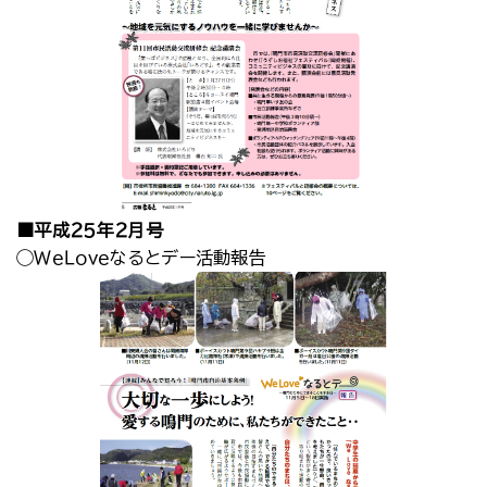
■平成２５年２月号
◯ＷｅＬｏｖｅなるとデー活動報告