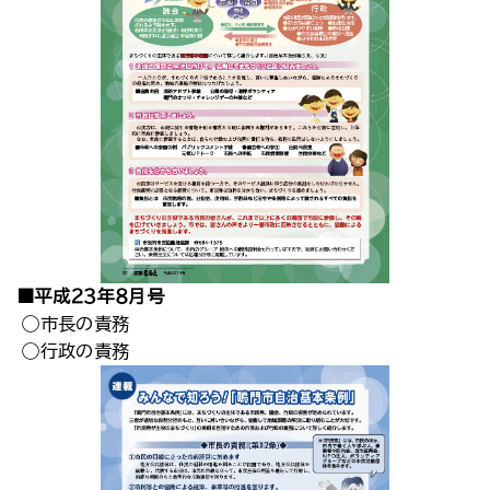
■平成２３年８月号
◯市長の責務
◯行政の責務