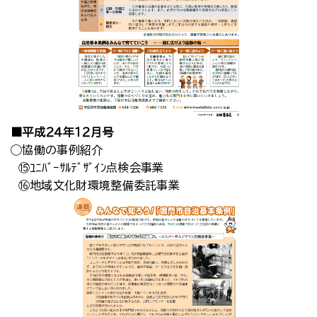
■平成２４年１２月号
◯協働の事例紹介
⑮ﾕﾆﾊﾞｰｻﾙﾃﾞｻﾞｲﾝ点検会事業
⑯地域文化財環境整備委託事業