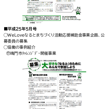
■平成２５年５月号
◯ＷｅＬｏｖｅなるとまちづくり活動応援補助金事業企画、公
募委員の募集
◯協働の事例紹介
⑰鳴門市ﾁｬﾚﾝｼﾞﾃﾞｰ開催事業