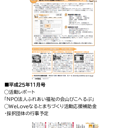
■平成２５年１１月号
◯活動レポート
「ＮＰＯ法人ふれあい福祉の会山びこへるぷ」
◯ＷｅＬｏｖｅなるとまちづくり活動応援補助金
・採択団体の行事予定