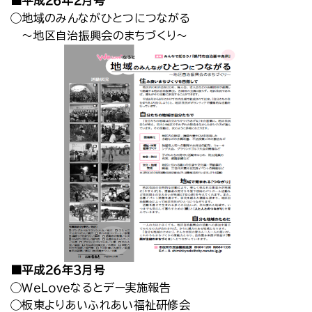
■平成２６年２月号
◯地域のみんながひとつにつながる
～地区自治振興会のまちづくり～
■平成２６年３月号
◯ＷｅＬｏｖｅなるとデー実施報告
◯板東よりあいふれあい福祉研修会