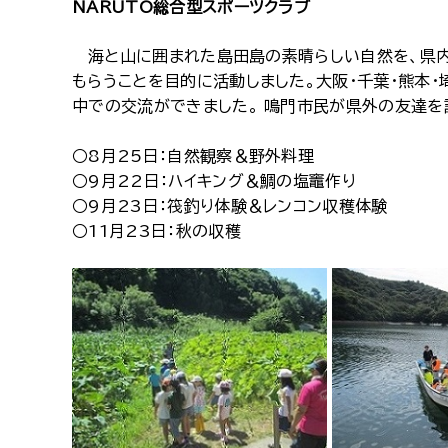
NARUTO総合型スポーツクラブ
海と山に囲まれた島田島の素晴らしい自然を、県内
もらうことを目的に活動しました。大阪・千葉・熊本
中での交流ができました。 鳴門市民が県外の友達を
○8月25日：自然観察＆野外料理
○9月22日：ハイキング＆鯛の塩竈作り
○9月23日：筏釣り体験＆レンコン収穫体験
○11月23日：秋の収穫