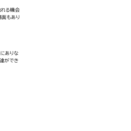
触れる機会
場面もあり
くにありな
調達ができ