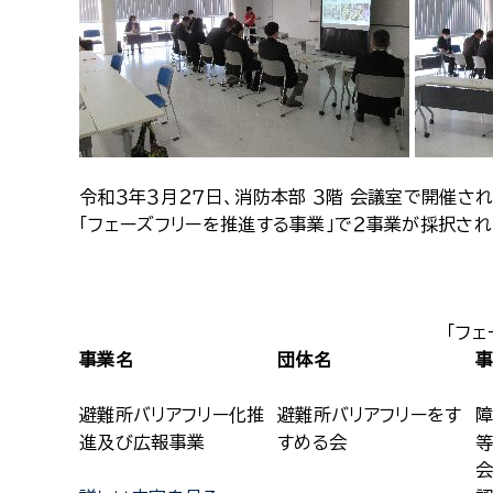
令和３年３月２７日、消防本部 ３階 会議室で開催さ
「フェーズフリーを推進する事業」で２事業が採択され
「フ
事業名
団体名
避難所バリアフリー化推
避難所バリアフリーをす
障
進及び広報事業
すめる会
等
会