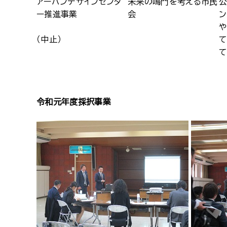
アーバンデザインセンタ
未来の鳴門を考える市民
公
ー推進事業
会
ン
や
（中止）
て
て
令和元年度採択事業