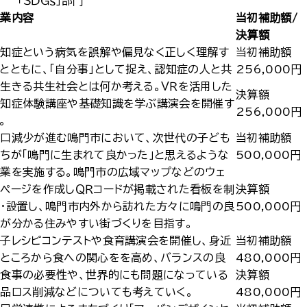
「ＳＤＧｓ」部門
事業内容
当初補助額/
決算額
知症という病気を誤解や偏見なく正しく理解す
当初補助額
とともに、「自分事」として捉え、認知症の人と共
256,000円
生きる共生社会とは何か考える。ＶＲを活用した
決算額
認知症体験講座や基礎知識を学ぶ講演会を開催す
256,000円
。
人口減少が進む鳴門市において、次世代の子ども
当初補助額
ちが「鳴門に生まれて良かった」と思えるような
500,000円
業を実施する。鳴門市の広域マップなどのウェ
ページを作成しＱＲコードが掲載された看板を制
決算額
・設置し、鳴門市内外から訪れた方々に鳴門の良
500,000円
が分かる住みやすい街づくりを目指す。
子レシピコンテストや食育講演会を開催し、身近
当初補助額
ところから食への関心をを高め、バランスの良
480,000円
食事の必要性や、世界的にも問題になっている
決算額
品ロス削減などについても考えていく。
480,000円