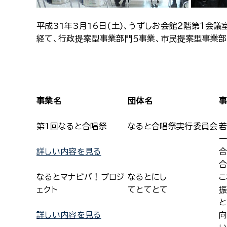
平成31年3月16日(土)、うずしお会館２階第１会
経て、行政提案型事業部門５事業、市民提案型事業部
事業名
団体名
第1回なると合唱祭
なると合唱祭実行委員会
若
一
詳しい内容を見る
合
合
なるとマナビバ！プロジ
なるとにし
ェクト
てとてとて
振
と
詳しい内容を見る
向