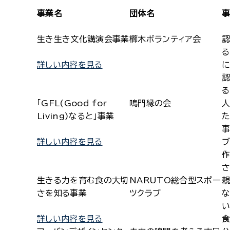
事業名
団体名
生き生き文化講演会事業
櫛木ボランティア会
認
る
詳しい内容を見る
に
る
「GFL(Good for
鳴門縁の会
Living)なると」事業
た
事
詳しい内容を見る
ブ
作
さ
生きる力を育む食の大切
NARUTO総合型スポー
親
さを知る事業
ツクラブ
な
い
詳しい内容を見る
食