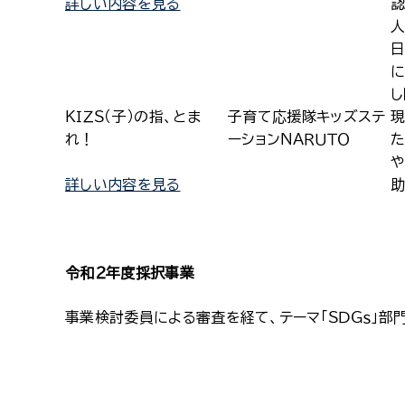
詳しい内容を見る
認
人
日
に
し
ＫＩＺＳ（子）の指、とま
子育て応援隊キッズステ
現
れ！
ーションＮＡＲＵＴＯ
た
や
詳しい内容を見る
助
令和２年度採択事業
事業検討委員による審査を経て、テーマ「ＳＤＧｓ」部