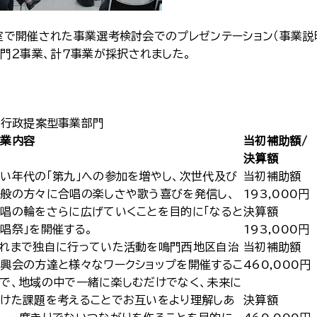
議室で開催された事業選考検討会でのプレゼンテーション（事業説
門２事業、計７事業が採択されました。
行政提案型事業部門
事業内容
当初補助額/
決算額
い年代の「第九」への参加を増やし、次世代及び
当初補助額
般の方々に合唱の楽しさや歌う喜びを発信し、
193,000円
唱の輪をさらに広げていくことを目的に「なると
決算額
唱祭」を開催する。
193,000円
これまで独自に行っていた活動を鳴門西地区自治
当初補助額
興会の方達と様々なワークショップを開催するこ
460,000円
で、地域の中で一緒に楽しむだけでなく、未来に
けた課題を考えることでお互いをより理解しあ
決算額