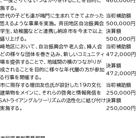
、一度きりでないつながりを作ることを目的に
460,000円
施する。
次世代の子ども達が鳴門に生まれてきてよかった
当初補助額
思えるような事業を実施。 斉田地区自治振興会
500,000円
学生、幼稚園などと連携し納涼市を今まで以上
決算額
盛り上げる。
500,000円
崎地区において、自治振興会や老人会、婦人会
当初補助額
どの様々な団体を巻き込み、新しいコミュニティ
472,000円
場を提供することで、地域間の横のつながりが
決算額
形成されることを目的に様々な年代層の方が参加
472,000円
る行事を開催する。
市に現存する増田友也氏が設計した１９の文化
当初補助額
建築物をメインに、それらの啓発と情報発信を
250,000円
SAトライアングルツーリズムの活性化に結び付け
決算額
実施する。
250,000円