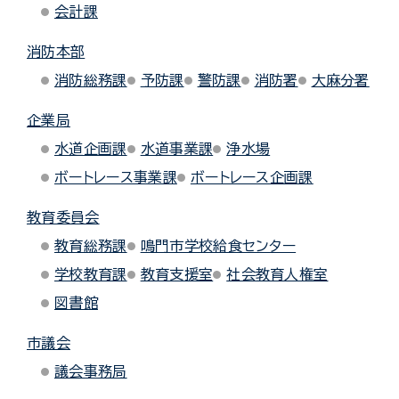
会計課
消防本部
消防総務課
予防課
警防課
消防署
大麻分署
企業局
水道企画課
水道事業課
浄水場
ボートレース事業課
ボートレース企画課
教育委員会
教育総務課
鳴門市学校給食センター
学校教育課
教育支援室
社会教育人権室
図書館
市議会
議会事務局