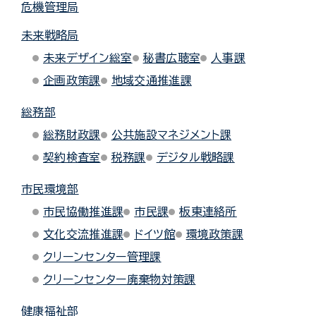
危機管理局
未来戦略局
未来デザイン総室
秘書広聴室
人事課
企画政策課
地域交通推進課
総務部
総務財政課
公共施設マネジメント課
契約検査室
税務課
デジタル戦略課
市民環境部
市民協働推進課
市民課
板東連絡所
文化交流推進課
ドイツ館
環境政策課
クリーンセンター管理課
クリーンセンター廃棄物対策課
健康福祉部