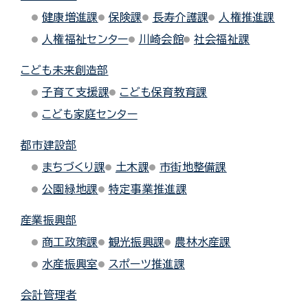
健康増進課
保険課
長寿介護課
人権推進課
人権福祉センター
川崎会館
社会福祉課
こども未来創造部
子育て支援課
こども保育教育課
こども家庭センター
都市建設部
まちづくり課
土木課
市街地整備課
公園緑地課
特定事業推進課
産業振興部
商工政策課
観光振興課
農林水産課
水産振興室
スポーツ推進課
会計管理者