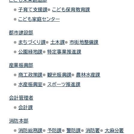
こども未来創造部
子育て支援課
こども保育教育課
こども家庭センター
都市建設部
まちづくり課
土木課
市街地整備課
公園緑地課
特定事業推進課
産業振興部
商工政策課
観光振興課
農林水産課
水産振興室
スポーツ推進課
会計管理者
会計課
消防本部
消防総務課
予防課
警防課
消防署
大麻分署