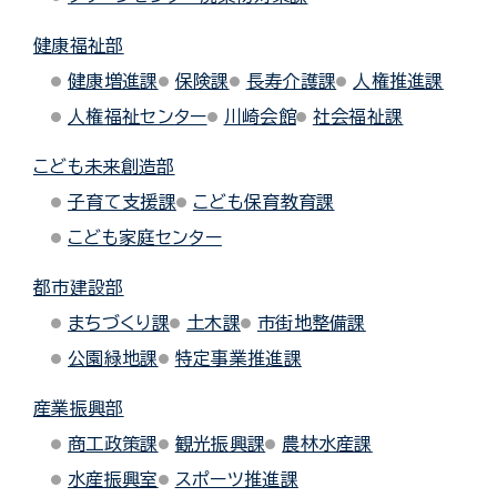
健康福祉部
健康増進課
保険課
長寿介護課
人権推進課
人権福祉センター
川崎会館
社会福祉課
こども未来創造部
子育て支援課
こども保育教育課
こども家庭センター
都市建設部
まちづくり課
土木課
市街地整備課
公園緑地課
特定事業推進課
産業振興部
商工政策課
観光振興課
農林水産課
水産振興室
スポーツ推進課