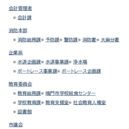
会計管理者
会計課
消防本部
消防総務課
予防課
警防課
消防署
大麻分署
企業局
水道企画課
水道事業課
浄水場
ボートレース事業課
ボートレース企画課
教育委員会
教育総務課
鳴門市学校給食センター
学校教育課
教育支援室
社会教育人権室
図書館
市議会