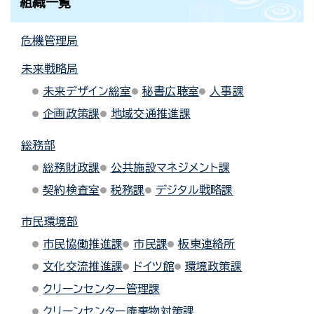
組織一覧
危機管理局
未来戦略局
未来デザイン総室
秘書広聴室
人事課
企画政策課
地域交通推進課
総務部
総務財政課
公共施設マネジメント課
契約検査室
税務課
デジタル戦略課
市民環境部
市民協働推進課
市民課
板東連絡所
文化交流推進課
ドイツ館
環境政策課
クリーンセンター管理課
クリーンセンター廃棄物対策課