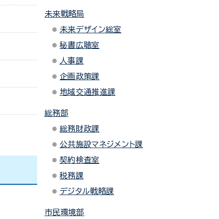
未来戦略局
未来デザイン総室
秘書広聴室
人事課
企画政策課
地域交通推進課
総務部
総務財政課
公共施設マネジメント課
契約検査室
税務課
デジタル戦略課
市民環境部