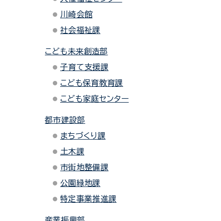
川崎会館
社会福祉課
こども未来創造部
子育て支援課
こども保育教育課
こども家庭センター
都市建設部
まちづくり課
土木課
市街地整備課
公園緑地課
特定事業推進課
産業振興部