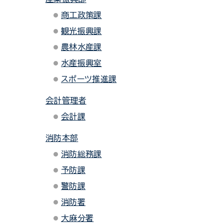
商工政策課
観光振興課
農林水産課
水産振興室
スポーツ推進課
会計管理者
会計課
消防本部
消防総務課
予防課
警防課
消防署
大麻分署