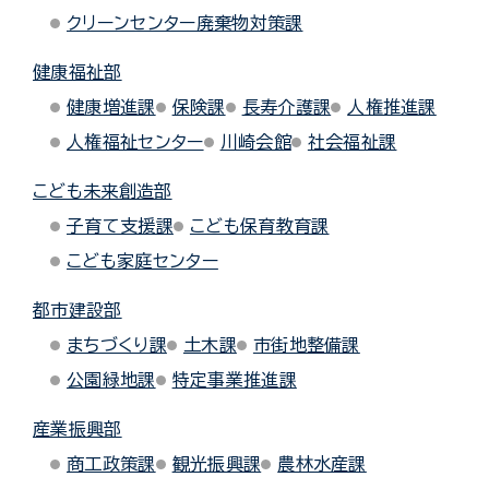
クリーンセンター廃棄物対策課
健康福祉部
健康増進課
保険課
長寿介護課
人権推進課
人権福祉センター
川崎会館
社会福祉課
こども未来創造部
子育て支援課
こども保育教育課
こども家庭センター
都市建設部
まちづくり課
土木課
市街地整備課
公園緑地課
特定事業推進課
産業振興部
商工政策課
観光振興課
農林水産課