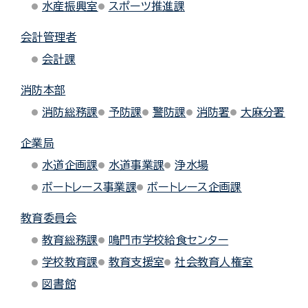
水産振興室
スポーツ推進課
会計管理者
会計課
消防本部
消防総務課
予防課
警防課
消防署
大麻分署
企業局
水道企画課
水道事業課
浄水場
ボートレース事業課
ボートレース企画課
教育委員会
教育総務課
鳴門市学校給食センター
学校教育課
教育支援室
社会教育人権室
図書館