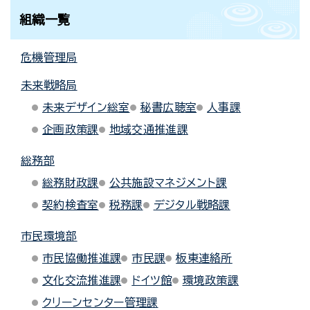
組織一覧
危機管理局
未来戦略局
未来デザイン総室
秘書広聴室
人事課
企画政策課
地域交通推進課
総務部
総務財政課
公共施設マネジメント課
契約検査室
税務課
デジタル戦略課
市民環境部
市民協働推進課
市民課
板東連絡所
文化交流推進課
ドイツ館
環境政策課
クリーンセンター管理課