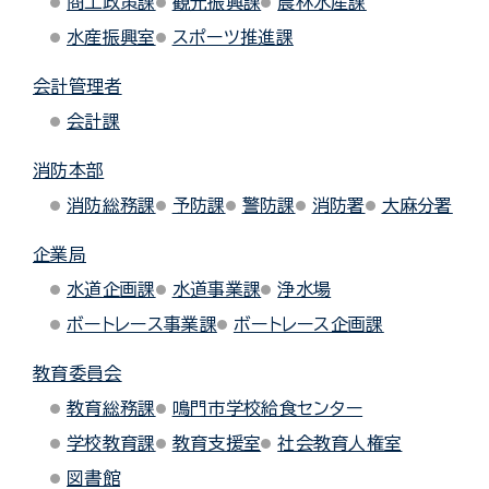
商工政策課
観光振興課
農林水産課
水産振興室
スポーツ推進課
会計管理者
会計課
消防本部
消防総務課
予防課
警防課
消防署
大麻分署
企業局
水道企画課
水道事業課
浄水場
ボートレース事業課
ボートレース企画課
教育委員会
教育総務課
鳴門市学校給食センター
学校教育課
教育支援室
社会教育人権室
図書館