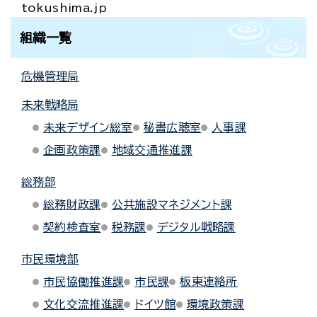
tokushima.jp
組織一覧
危機管理局
未来戦略局
未来デザイン総室
秘書広聴室
人事課
企画政策課
地域交通推進課
総務部
総務財政課
公共施設マネジメント課
契約検査室
税務課
デジタル戦略課
市民環境部
市民協働推進課
市民課
板東連絡所
文化交流推進課
ドイツ館
環境政策課